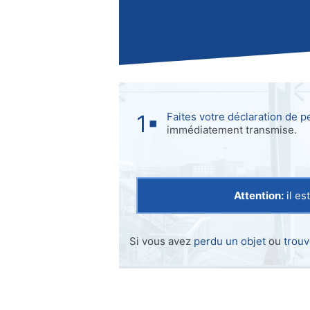
Faites votre déclaration de p
immédiatement transmise.
Attention:
il es
Si vous avez
perdu un objet
ou
trouv