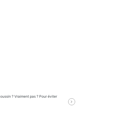
oussin ? Vraiment pas ? Pour éviter
Vous avez perdu votre cart
compléter un formulaire d