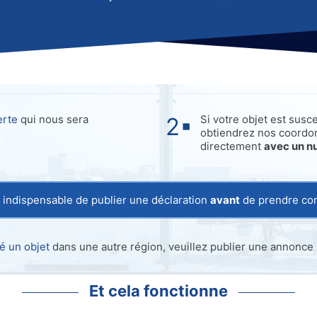
erte
qui nous sera
Si votre objet est susc
obtiendrez nos coordo
directement
avec un n
t indispensable de publier une déclaration
avant
de prendre con
é un objet
dans une autre région, veuillez publier une annonce su
Et cela fonctionne